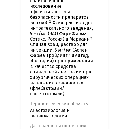
сравнительное
исследование
эффективности и
безопасности препаратов
БлоккоС® Хэви, раствор для
интратекального введения,
5 мг/мл (ЗАО ФармФирма
Сотекс, Россия) и Маркаин®
Спинал Хэви, раствор для
инъекций, 5 мг/мл (Аспен
Фарма Трейдинг Лимитед,
Ирландия) при применении
в качестве средства
спинальной анестезии при
хирургических операциях
на нижних конечностях
(флебэктомии/
сафенэктомии)
Терапевтическая область
Анастезиология и
реаниматология
Дата начала и окончания