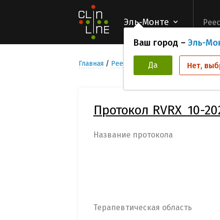
Эль-Монте
Реес
Ваш город –
Эль-Мо
Главная
Реестр Клинических исследован
Да
Нет, выб
Протокол RVRX_10-2
Название протокола
Терапевтическая область