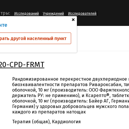
[
тры:
Исследований
Учреждений
Исследователей
+
нте
ий
RVRX_10-2020-CPD-FRMT
рать другой населенный пункт
020-CPD-FRMT
Рандомизированное перекрестное двухпериодное 
биоэквивалентности препаратов Ривароксабан, та
оболочкой, 10 мг (производитель: ООО Фармтехноло
держатель РУ: не применимо), и Ксарелто®, таблет
оболочкой, 10 мг (производитель: Байер АГ, Германи
Германия) у здоровых добровольцев мужского пола
каждого из препаратов натощак
Терапия (общая), Кардиология