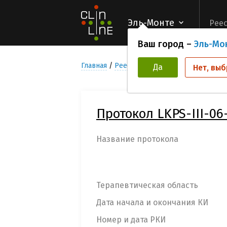
Эль-Монте
Реес
Ваш город –
Эль-Мо
Главная
Реестр Клинических исследован
Да
Нет, выб
Протокол LKPS-III-06
Название протокола
Терапевтическая область
Дата начала и окончания КИ
Номер и дата РКИ