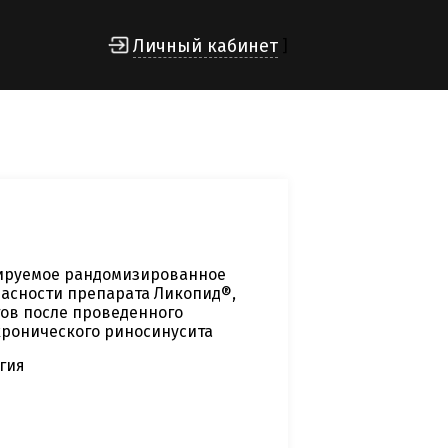
Личный кабинет
]
лируемое рандомизированное
асности препарата Ликопид®,
нтов после проведенного
хронического риносинусита
гия