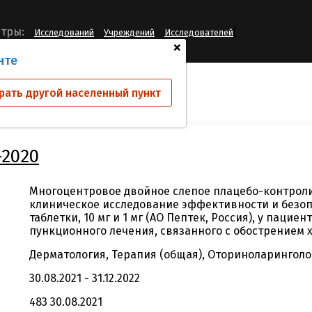
[
тры:
Исследований
Учреждений
Исследователей
+
нте
ий
LKPS-III-06-2020
рать другой населенный пункт
-2020
Многоцентровое двойное слепое плацебо-контро
клиническое исследование эффективности и безоп
таблетки, 10 мг и 1 мг (АО Пептек, Россия), у пацие
пункционного лечения, связанного с обострением 
Дерматология, Терапия (общая), Оториноларинголо
30.08.2021 - 31.12.2022
483 30.08.2021