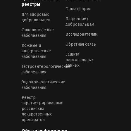
реестры
О платформе
Для здоровых
Пациентам/
добровольцев
добровольцам
Онкологические
Исследователям
заболевания
Обратная связь
Кожные и
аллергические
Защита
заболевания
персональных
данных
Гастроэнтерологические
заболевания
Эндокринологические
заболевания
Реестр
зарегистрированных
российских
лекарственных
препаратов
Общая информация