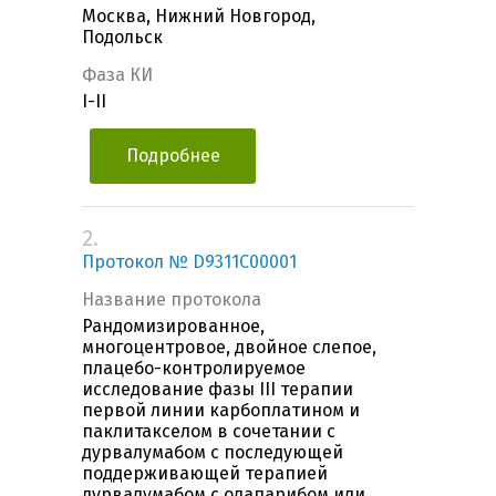
Москва, Нижний Новгород,
Подольск
Фаза КИ
I-II
Подробнее
2.
Протокол № D9311C00001
Название протокола
Рандомизированное,
многоцентровое, двойное слепое,
плацебо-контролируемое
исследование фазы III терапии
первой линии карбоплатином и
паклитакселом в сочетании с
дурвалумабом с последующей
поддерживающей терапией
дурвалумабом с олапарибом или