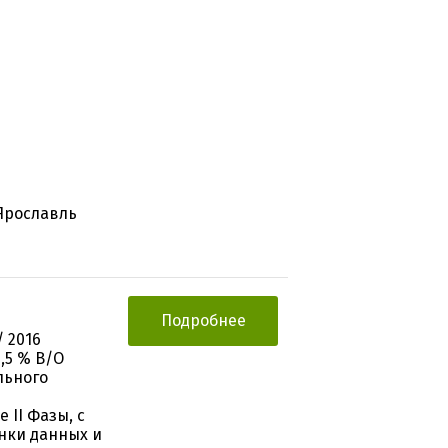
 Ярославль
Подробнее
 2016
,5 % В/О
льного
II Фазы, с
нки данных и