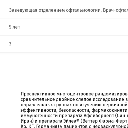
Заведующая отделением офтальмологии, Врач-офта
5 лет
3
Проспективное многоцентровое рандомизиро
сравнительное двойное слепое исследование в
параллельных группах по изучению первичной
эффективности, безопасности, фармакокинети
иммуногенности препарата Афлиберцепт (Синн
Иран) и препарата Эйлеа® (Веттер Фарма-Ферти
Ко. КГ, Германия) у пациентов с неоваскулярно