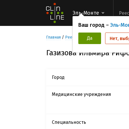
Эль-Монте
Реес
Ваш город –
Эль-Мо
Главная
Реестр Исследователей
Газиз
Да
Нет, выб
Газизова Ильмира Риф
Город
Медицинские учреждения
Специальность