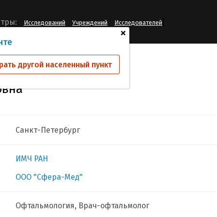
[
тры:
Исследований
Учреждений
Исследователей
+
нте
ова Ильмира Рифовна
рать другой населенный пункт
овна
Санкт-Петербург
ИМЧ РАН
ООО "Сфера-Мед"
Офтальмология, Врач-офтальмолог