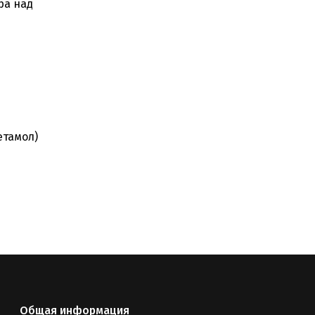
ра над
етамол)
Общая информация