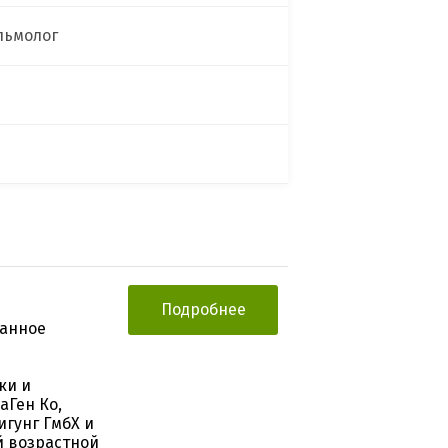
льмолог
Подробнее
ванное
ки и
аГен Ко,
гунг ГмбХ и
й возрастной