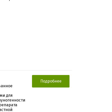
Подробнее
ванное
ми для
муногенности
препарата
астной