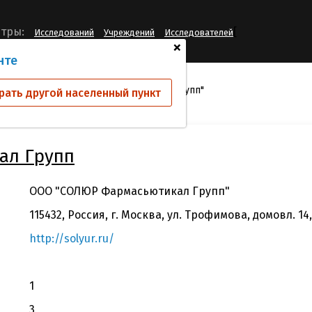
[
тры:
Исследований
Учреждений
Исследователей
+
нте
 КИО
ООО "СОЛЮР Фармасьютикал Групп"
рать другой населенный пункт
ал Групп
ООО "СОЛЮР Фармасьютикал Групп"
115432, Россия, г. Москва, ул. Трофимова, домовл. 14, с
http://solyur.ru/
1
3