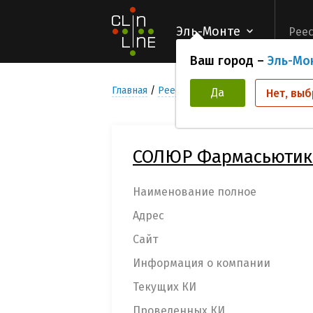
Эль-Монте
Реес
Ваш город –
Эль-Мо
Главная
Реестр компаний организаторов
Да
Нет, выб
СОЛЮР Фармасьютик
Наименование полное
Адрес
Сайт
Информация о компании
Текущих КИ
Проведенных КИ