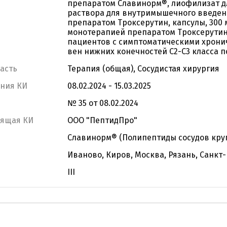
препаратом Славинорм®, лиофилизат д
раствора для внутримышечного введения
препаратом Троксерутин, капсулы, 300 
монотерапией препаратом Троксерутин, 
пациентов с симптоматическими хрони
вен нижних конечностей С2-C3 класса 
асть
Терапия (общая), Сосудистая хирургия
ания КИ
08.02.2024 - 15.03.2025
№ 35 от 08.02.2024
дящая КИ
ООО "ПептидПро"
Славинорм® (Полипептиды сосудов круп
Иваново, Киров, Москва, Рязань, Санкт
III