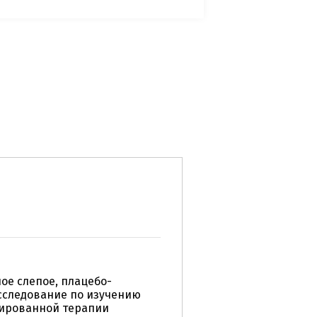
ое слепое, плацебо-
сследование по изучению
нированной терапии