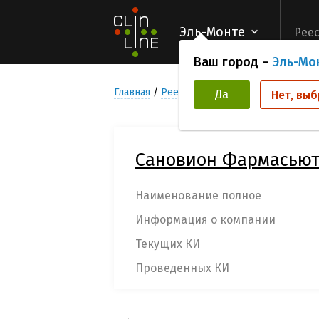
Эль-Монте
Реес
Ваш город –
Эль-Мо
Главная
Реестр компаний организаторов
Да
Нет, выб
Сановион Фармасьют
Наименование полное
Информация о компании
Текущих КИ
Проведенных КИ