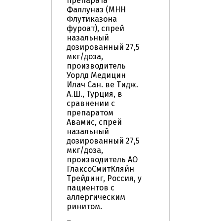
препарата
Фаллуназ (МНН
Флутиказона
фуроат), спрей
назальный
дозированный 27,5
мкг/доза,
производитель
Уорлд Медицин
Илач Сан. ве Тидж.
А.Ш., Турция, в
сравнении с
препаратом
Авамис, спрей
назальный
дозированный 27,5
мкг/доза,
производитель АО
ГлаксоСмитКляйн
Трейдинг, Россия, у
пациентов с
аллергическим
ринитом.