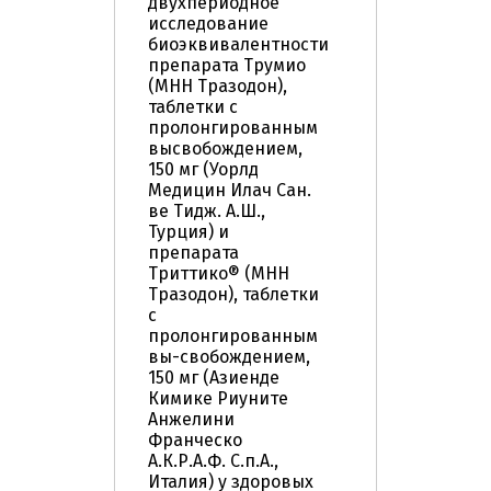
двухпериодное
исследование
биоэквивалентности
препарата Трумио
(МНН Тразодон),
таблетки с
пролонгированным
высвобождением,
150 мг (Уорлд
Медицин Илач Сан.
ве Тидж. А.Ш.,
Турция) и
препарата
Триттико® (МНН
Тразодон), таблетки
с
пролонгированным
вы-свобождением,
150 мг (Азиенде
Кимике Риуните
Анжелини
Франческо
А.К.Р.А.Ф. С.п.А.,
Италия) у здоровых