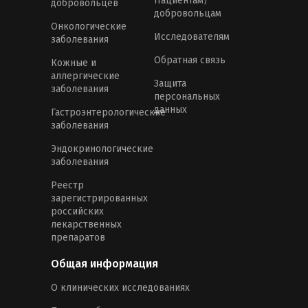
Пациентам/
добровольцев
добровольцам
Онкологические
Исследователям
заболевания
Обратная связь
Кожные и
аллергические
Защита
заболевания
персональных
данных
Гастроэнтерологические
заболевания
Эндокринологические
заболевания
Реестр
зарегистрированных
российских
лекарственных
препаратов
Общая информация
О клинических исследованиях