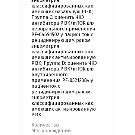
эндометрия,
классифицированных как
имеющих базальную PI3K;
Группа C: оценить ЧКЭ
ингибитора PI3K/mTOR для
перорального применения
PF-04691502 у пациенток с
рецидивирующим раком
эндометрия,
классифицированных как
имеющих активированную
PI3K; Группа D: оценить ЧКЭ
ингибитора PI3K/mTOR для
внутривенного
применения PF-05212384 у
пациенток с
рецидивирующим раком
эндометрия,
классифицированных как
имеющих активированную
PI3K.
Количество
Мед.учреждений