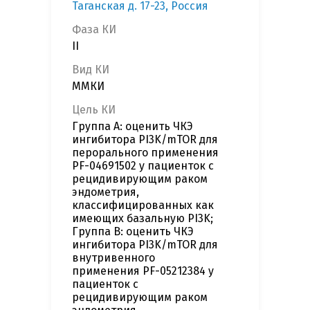
Таганская д. 17-23, Россия
Фаза КИ
II
Вид КИ
ММКИ
Цель КИ
Группа А: оценить ЧКЭ
ингибитора PI3K/mTOR для
перорального применения
PF-04691502 у пациенток с
рецидивирующим раком
эндометрия,
классифицированных как
имеющих базальную PI3K;
Группа B: оценить ЧКЭ
ингибитора PI3K/mTOR для
внутривенного
применения PF-05212384 у
пациенток с
рецидивирующим раком