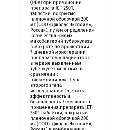
(РБА) при применении
препарата JET-2501,
таблетки, покрытые
пленочной оболочкой 200
мг (ООО «Джодас Экспоим»,
Россия), путем определения
количества живых
микобактерий туберкулеза
в мокроте по прошествии
7-дневной монотерапии
препаратом у пациентов с
впервые выявленным
туберкулезом легких, в
сравнении с
рифампицином. Цель
второго этапа
исследования: Оценить
эффективность и
безопасность 3-месячного
применения препарата JET-
2501, таблетки, покрытые
пленочной оболочкой 200
мг (ООО «Джодас Экспоим»,
Россия) в комбинации с