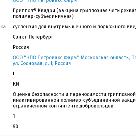
ООО "НПО Петровакс Фарм"
Гриппол® Квадри (вакцина гриппозная четырехва
полимер-субъединичная)
вка
суспензия для внутримышечного и подкожного введ
Санкт-Петербург
Россия
ООО "НПО Петровакс Фарм", Московская область, По
ул. Сосновая, д. 1, Россия
I
КИ
Оценка безопасности и переносимости гриппозно
инактивированной полимер-субъединичной вакци
ограниченном контингенте добровольцев
1
90