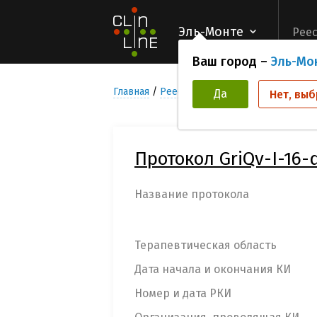
Эль-Монте
Реес
Ваш город –
Эль-Мо
Главная
Реестр Клинических исследован
Да
Нет, выб
Протокол GriQv-I-16-
Название протокола
Терапевтическая область
Дата начала и окончания КИ
Номер и дата РКИ