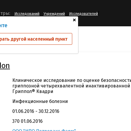
[
тры:
Исследований
Учреждений
Исследователей
+
нте
ий
GriQv-I-16-don
рать другой населенный пункт
don
Клиническое исследование по оценке безопасност
гриппозной четырехвалентной инактивированной
Гриппол® Квадри
Инфекционные болезни
01.06.2016 - 30.12.2016
370 01.06.2016