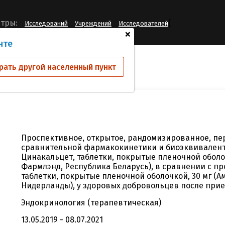
[
тры:
Исследований
Учреждений
Исследователей
+
нте
ий
CNT001
рать другой населенный пункт
Проспективное, открытое, рандомизированное, пе
сравнительной фармакокинетики и биоэквивалент
Цинакальцет, таблетки, покрытые пленочной оболоч
Фармлэнд, Республика Беларусь), в сравнении с п
таблетки, покрытые пленочной оболочкой, 30 мг (Ам
Нидерланды), у здоровых добровольцев после при
Эндокринология (терапевтическая)
13.05.2019 - 08.07.2021