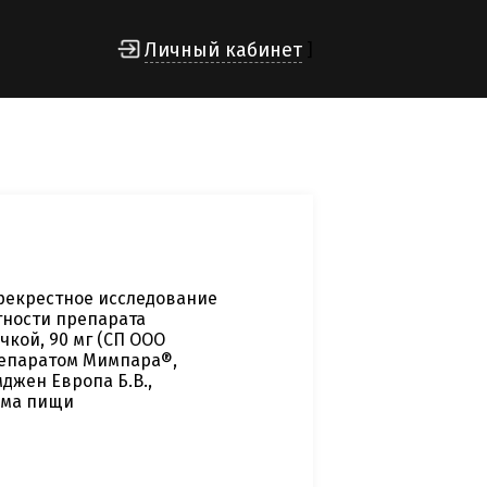
Личный кабинет
]
рекрестное исследование
ности препарата
кой, 90 мг (СП ООО
репаратом Мимпара®,
джен Европа Б.В.,
ема пищи