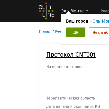
Эль-Монте
Реес
Ваш город –
Эль-Мо
Главная
Реестр Клинических исследован
Да
Нет, выб
Протокол CNT001
Название протокола
Терапевтическая область
Дата начала и окончания КИ