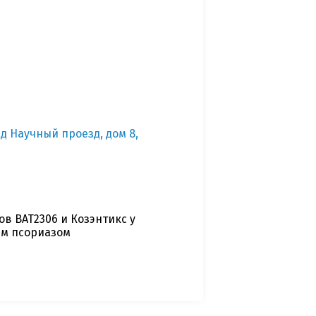
зд Научный проезд, дом 8,
в BAT2306 и Козэнтикс у
ым псориазом