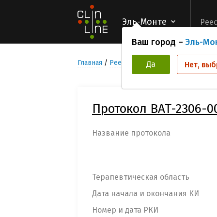
Эль-Монте
Реес
Ваш город –
Эль-Мо
Главная
Реестр Клинических исследован
Да
Нет, выб
Протокол BAT-2306-0
Название протокола
Терапевтическая область
Дата начала и окончания КИ
Номер и дата РКИ