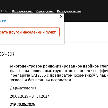
[
тры:
Исследований
Учреждений
Исследователей
+
нте
ий
BAT-2306-002-CR
рать другой населенный пункт
02-CR
Многоцентровое рандомизированное двойное слеп
фазы в параллельных группах по сравнению эффек
препарата BAT2306 с препаратом Козэнтикс® у пац
тяжелым бляшечным псориазом
Дерматология
20.05.2025 - 31.01.2027
219 20.05.2025