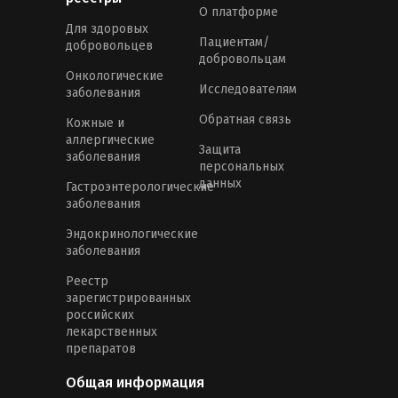
О платформе
Для здоровых
Пациентам/
добровольцев
добровольцам
Онкологические
Исследователям
заболевания
Обратная связь
Кожные и
аллергические
Защита
заболевания
персональных
данных
Гастроэнтерологические
заболевания
Эндокринологические
заболевания
Реестр
зарегистрированных
российских
лекарственных
препаратов
Общая информация