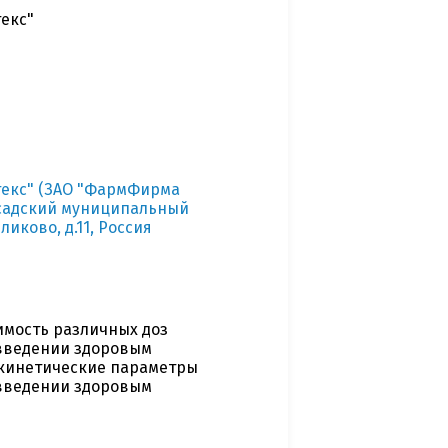
екс"
екс" (ЗАО "ФармФирма
Посадский муниципальный
иково, д.11, Россия
имость различных доз
введении здоровым
окинетические параметры
введении здоровым