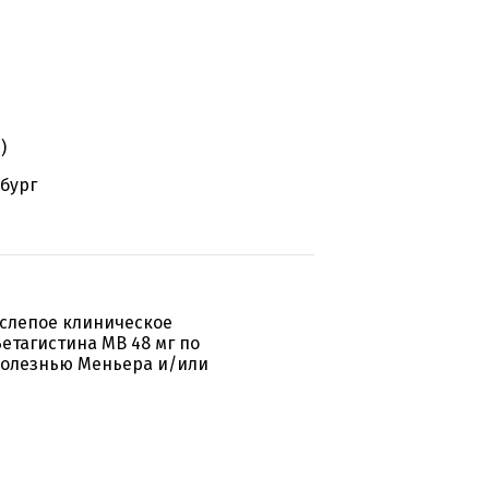
)
бург
слепое клиническое
етагистина МВ 48 мг по
 болезнью Меньера и/или