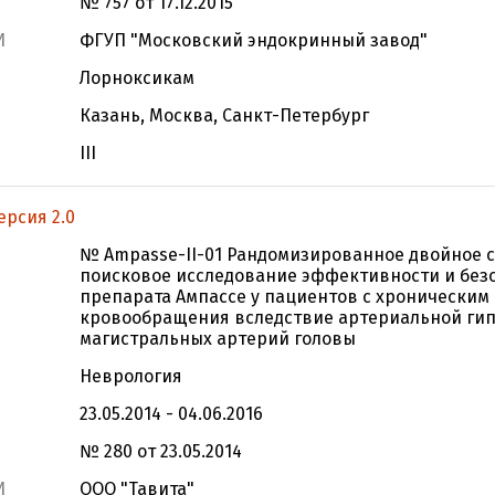
№ 757 от 17.12.2015
И
ФГУП "Московский эндокринный завод"
Лорноксикам
Казань, Москва, Санкт-Петербург
III
ерсия 2.0
№ Ampasse-II-01 Рандомизированное двойное 
поисковое исследование эффективности и без
препарата Ампассе у пациентов с хроническим
кровообращения вследствие артериальной гипе
магистральных артерий головы
Неврология
23.05.2014 - 04.06.2016
№ 280 от 23.05.2014
И
ООО "Тавита"