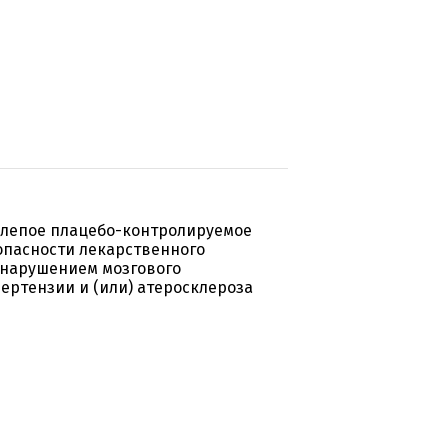
слепое плацебо-контролируемое
опасности лекарственного
 нарушением мозгового
ртензии и (или) атеросклероза