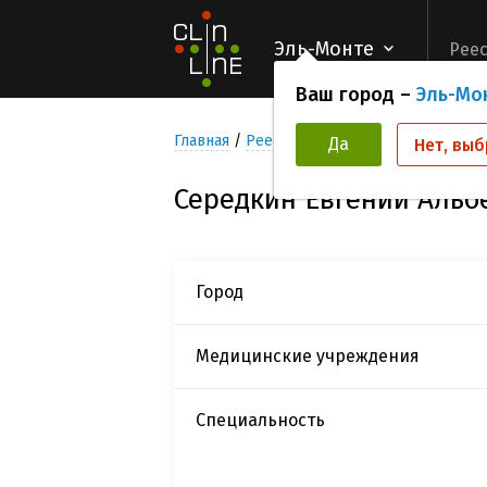
Эль-Монте
Реес
Ваш город –
Эль-Мо
Главная
Реестр Исследователей
Серед
Да
Нет, выб
Середкин Евгений Альб
Город
Медицинские учреждения
Специальность