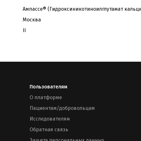
Ампассе® (Гидроксиникотиноилглутамат кальци
Москва
II
Пользователям
О платформе
Пациентам/добровольцам
Исследователям
Обратная связь
Защита персональных данных