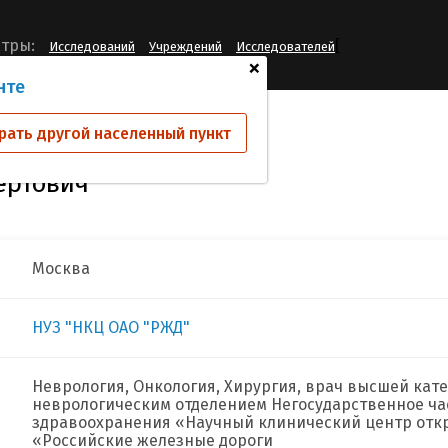
[
тры:
Исследований
Учреждений
Исследователей
+
нте
кин Евгений Альбертович
рать другой населенный пункт
ертович
Москва
НУЗ "НКЦ ОАО "РЖД"
Неврология, Онкология, Хирургия, врач высшей кат
неврологическим отделением Негосударственное ча
здравоохранения «Научный клинический центр отк
«Российские железные дороги