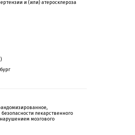
ртензии и (или) атеросклероза
)
бург
 рандомизированное,
 безопасности лекарственного
 нарушением мозгового