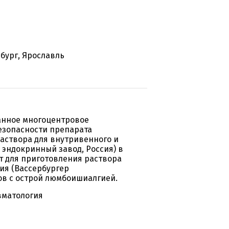
бург, Ярославль
анное многоцентровое
езопасности препарата
аствора для внутривенного и
эндокринный завод, Россия) в
т для приготовления раствора
ия (Вассербургер
ов с острой люмбоишиалгией.
вматология