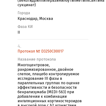
(Бензгидрилпиперазинилбутилметилксантина
сукцинат)
Города
Краснодар, Москва
Фаза КИ
II
4.
Протокол № D3250C00017
Название протокола
Многоцентровое,
рандомизированное, двойное
слепое, плацебо контролируемое
исследование III фазы в
параллельных группах по оценке
эффективности и безопасности
бенрализумаба (MEDI-563) при
добавлении к комбинации
ингаляционных кортикостероидов
в высокой дозе с b2 агонистами