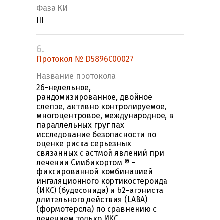
Фаза КИ
III
6.
Протокол № D5896C00027
Название протокола
26-недельное,
рандомизированное, двойное
слепое, активно контролируемое,
многоцентровое, международное, в
параллельных группах
исследование безопасности по
оценке риска серьезных
связанных с астмой явлений при
лечении Симбикортом ® -
фиксированной комбинацией
ингаляционного кортикостероида
(ИКС) (будесонида) и b2-агониста
длительного действия (LABA)
(формотерола) по сравнению с
лечением только ИКС