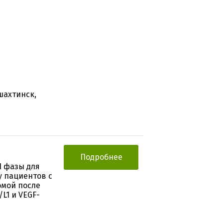
шахтинск,
Подробнее
I фазы для
у пациентов с
омой после
L1 и VEGF-