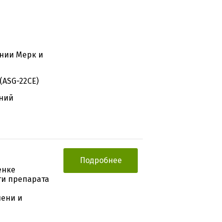
нии Мерк и
(ASG-22CE)
жний
Подробнее
енке
ти препарата
ени и