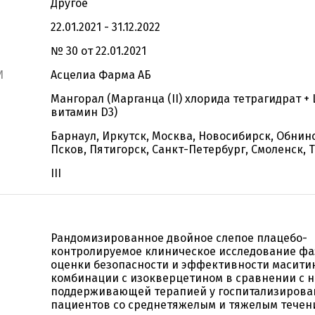
Другое
22.01.2021 - 31.12.2022
№ 30 от 22.01.2021
И
Асцелиа Фарма АБ
Мангорал (Марганца (II) хлорида тетрагидрат + 
витамин D3)
Барнаул, Иркутск, Москва, Новосибирск, Обнинс
Псков, Пятигорск, Санкт-Петербург, Смоленск,
III
Рандомизированное двойное слепое плацебо-
контролируемое клиническое исследование фа
оценки безопасности и эффективности масити
комбинации с изокверцетином в сравнении с 
поддерживающей терапией у госпитализиров
пациентов со среднетяжелым и тяжелым течен