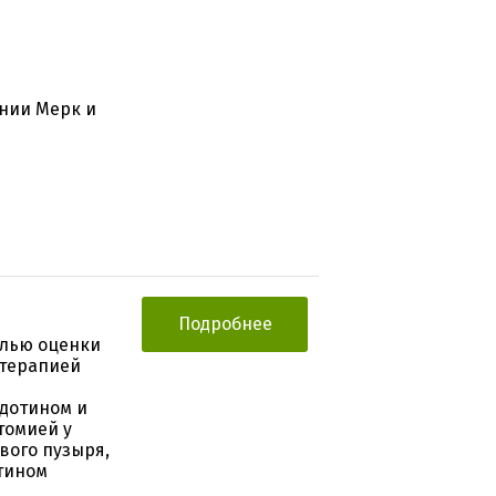
нии Мерк и
Подробнее
елью оценки
 терапией
дотином и
томией у
вого пузыря,
тином