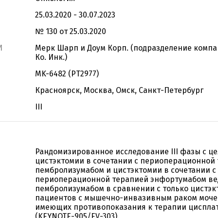
25.03.2020 - 30.07.2023
№ 130 от 25.03.2020
И
Мерк Шарп и Доум Корп. (подразделение компа
Ко. Инк.)
MK-6482 (PT2977)
Красноярск, Москва, Омск, Санкт-Петербург
III
Рандомизированное исследование III фазы с ц
цистэктомии в сочетании с периоперационной
пембролизумабом и цистэктомии в сочетании с
периоперационной терапией энфортумабом ве
пембролизумабом в сравнении с только цистэк
пациентов с мышечно-инвазивным раком моче
имеющих противопоказания к терапии циспла
(KEYNOTE-905/EV-303).