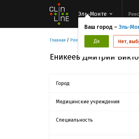
Эль-Монте
Реес
Ваш город –
Эль-Мо
Главная
Реестр Исследователей
Енике
Да
Нет, выб
Еникеев Дмитрий Викт
Город
Медицинские учреждения
Специальность