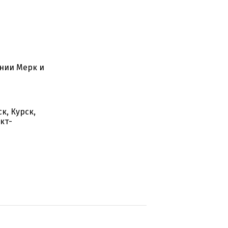
нии Мерк и
к, Курск,
кт-