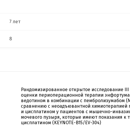
7 лет
8
Рандомизированное открытое исследование III
оценки периоперационной терапии энфортум
ведотином в комбинации с пембролизумабом (M
сравнению с неоадъювантной химиотерапией 
и цисплатином у пациентов с мышечно-инваз
мочевого пузыря, которые имеют показания к 
цисплатином (KEYNOTE-B15/EV-304)