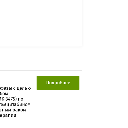
Подробнее
 фазы с целью
абом
K-3475) по
гемцитабином
ивным раком
терапии