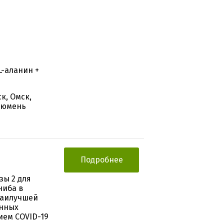
L-аланин +
к, Омск,
 Тюмень
Подробнее
зы 2 для
ниба в
наилучшей
анных
ием COVID-19