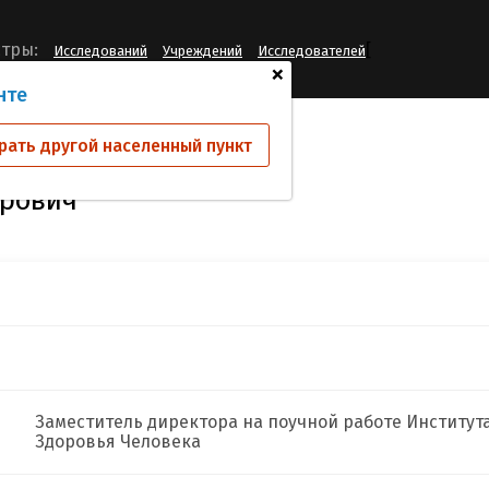
[
тры:
Исследований
Учреждений
Исследователей
+
нте
ев Дмитрий Викторович
рать другой населенный пункт
орович
Заместитель директора на поучной работе Институт
Здоровья Человека