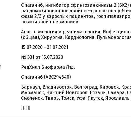
Опаганиб, ингибитор сфингозинкиназы-2 (SK2) 
рандомизированное двойное-слепое плацебо-
фазы 2/3 у взрослых пациентов, госпитализиро
позитивной пневмонией
Анастезиология и реаниматология, Инфекционн
(общая), Хирургия, Кардиология, Пульмонологи
15.07.2020 - 31.07.2021
№ 331 от 15.07.2020
И
РедХилл Биофарма Лтд.
Опаганиб (ABC294640)
Барнаул, Владивосток, Волгоград, Кировск, Кра
Мурманск, Нижний Новгород, Рязань, Самара, С
Смоленск, Тверь, Томск, Уфа, Якутск, Ярославль
II-III