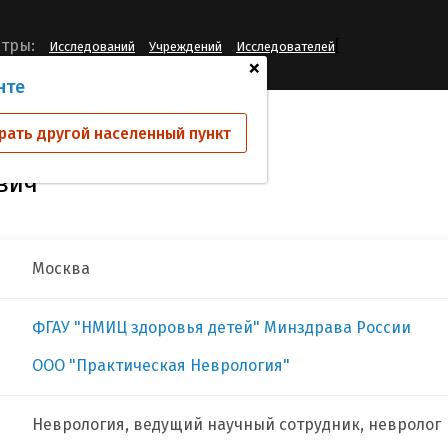
[
тры:
Исследований
Учреждений
Исследователей
+
нте
ков Алексей Львович
рать другой населенный пункт
вич
Москва
ФГАУ "НМИЦ здоровья детей" Минздрава России
ООО "Практическая Неврология"
Неврология, ведущий научный сотрудник, невролог