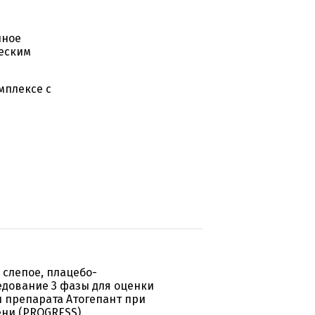
нное
еским
мплексе с
слепое, плацебо-
едование 3 фазы для оценки
 препарата Атогепант при
ни (PROGRESS).