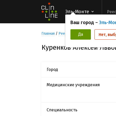
Эль-Монте
Реес
Ваш город –
Эль-Мо
Главная
Реестр Исследователей
Курен
Да
Нет, выб
Куренков Алексей Льво
Город
Медицинские учреждения
Специальность