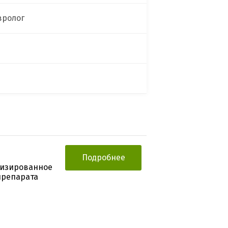
вролог
Подробнее
мизированное
препарата