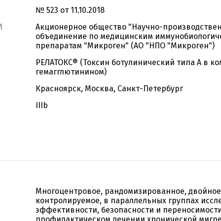
№ 523 от 11.10.2018
И
Акционерное общество "Научно-производстве
объединение по медицинским иммунобиологич
препаратам "Микроген" (АО "НПО "Микроген")
РЕЛАТОКС® (Токсин ботулинический типа А в ко
гемагглютинином)
Красноярск, Москва, Санкт-Петербург
IIIb
Многоцентровое, рандомизированное, двойное 
контролируемое, в параллельных группах иссл
эффективности, безопасности и переносимости
профилактическом лечении хронической мигре