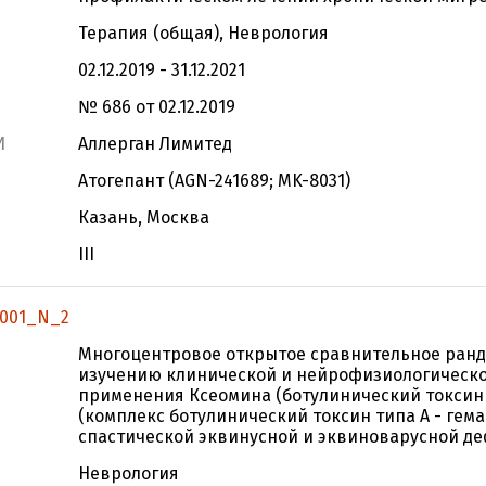
Терапия (общая), Неврология
02.12.2019 - 31.12.2021
№ 686 от 02.12.2019
И
Аллерган Лимитед
Атогепант (AGN-241689; MK-8031)
Казань, Москва
III
1001_N_2
Многоцентровое открытое сравнительное ран
изучению клинической и нейрофизиологическо
применения Ксеомина (ботулинический токсин 
(комплекс ботулинический токсин типа А - гема
спастической эквинусной и эквиноварусной д
Неврология