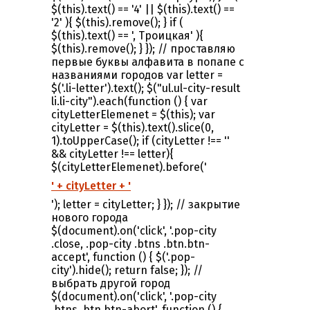
$(this).text() == '4' || $(this).text() ==
'2' ){ $(this).remove(); } if (
$(this).text() == ', Троицкая' ){
$(this).remove(); } }); // проставляю
первые буквы алфавита в попапе с
названиями городов var letter =
$('.li-letter').text(); $("ul.ul-city-result
li.li-city").each(function () { var
cityLetterElemenet = $(this); var
cityLetter = $(this).text().slice(0,
1).toUpperCase(); if (cityLetter !== ''
&& cityLetter !== letter){
$(cityLetterElemenet).before('
' + cityLetter + '
'); letter = cityLetter; } }); // закрытие
нового города
$(document).on('click', '.pop-city
.close, .pop-city .btns .btn.btn-
accept', function () { $('.pop-
city').hide(); return false; }); //
выбрать другой город
$(document).on('click', '.pop-city
.btns .btn.btn-abort', function () {