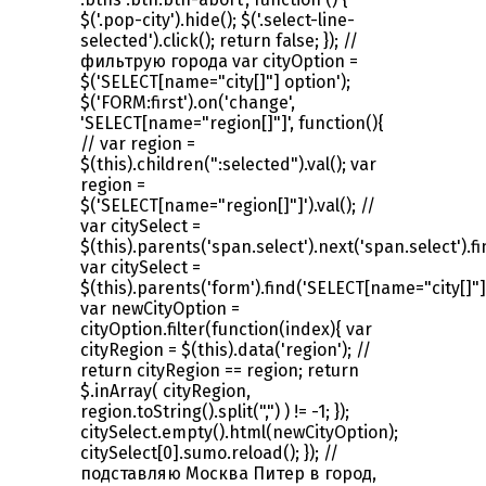
$('.pop-city').hide(); $('.select-line-
selected').click(); return false; }); //
фильтрую города var cityOption =
$('SELECT[name="city[]"] option');
$('FORM:first').on('change',
'SELECT[name="region[]"]', function(){
// var region =
$(this).children(":selected").val(); var
region =
$('SELECT[name="region[]"]').val(); //
var citySelect =
$(this).parents('span.select').next('span.select').f
var citySelect =
$(this).parents('form').find('SELECT[name="city[]"]'
var newCityOption =
cityOption.filter(function(index){ var
cityRegion = $(this).data('region'); //
return cityRegion == region; return
$.inArray( cityRegion,
region.toString().split(",") ) != -1; });
citySelect.empty().html(newCityOption);
citySelect[0].sumo.reload(); }); //
подставляю Москва Питер в город,