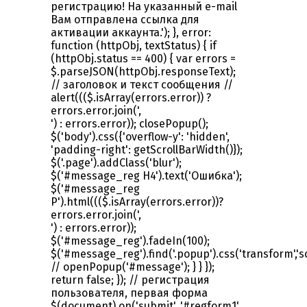
регистрацию! На указанный e-mail
Вам отправлена ссылка для
активации аккаунта.'); }, error:
function (httpObj, textStatus) { if
(httpObj.status == 400) { var errors =
$.parseJSON(httpObj.responseText);
// заголовок и текст сообщения //
alert((($.isArray(errors.error)) ?
errors.error.join(',
') : errors.error)); closePopup();
$('body').css({'overflow-y': 'hidden',
'padding-right': getScrollBarWidth()});
$('.page').addClass('blur');
$('#message_reg H4').text('Ошибка');
$('#message_reg
P').html((($.isArray(errors.error))?
errors.error.join(',
') : errors.error));
$('#message_reg').fadeIn(100);
$('#message_reg').find('.popup').css('transform','sc
// openPopup('#message'); } } });
return false; }); // регистрация
пользователя, первая форма
$(document).on('submit', '#regform1',