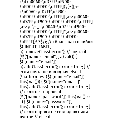
z\d\u00A0-\uD7FF\uF900-
\uFDCF\uFDF0-\uFFEF])\.)+([a-
z\u00A0-\uD7FF\uF900-
\uFDCF\uFDF0-\uFFEF]|[a-z\u00A0-
\uD7FF\uF900-\uFDCF\uFDF0-\uFFEF]
[a-z\d\-._~\u00A0-\uD7FF\uF900-
\uFDCF\uFDF0-\uFFEF]*[a-z\u00A0-
\uD7FF\uF900-\uFDCF\uFDF0-
\uFFEF])\.?$/i; // сбрасываю ошибки
$('INPUT, LABEL',
a).removeClass('error'); // почта if
(!$('[name="email"]', a).val()) {
$('[name="email"]',
a).addClass('error'); error = true; } //
если почта не валидная else if
(!pattern.test($('[name="email"]',
this).val())) { $('[name="email"]',
this).addClass('error'); error = true; }
// если нет пароля if
($('[name="password"]', this).val() ==
'') { $('[name="password"]',
this).addClass('error'); error = true; }
// если пароли не совпадают или
пустое // else if