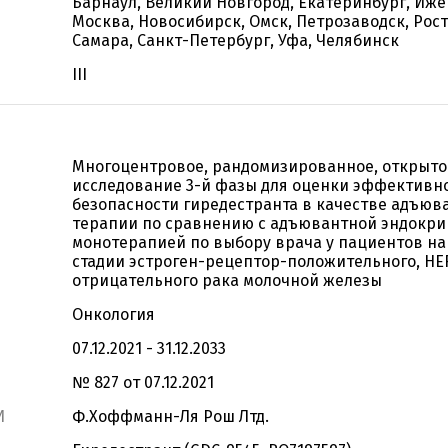
Барнаул, Великий Новгород, Екатеринбург, Иже
Москва, Новосибирск, Омск, Петрозаводск, Рос
Самара, Санкт-Петербург, Уфа, Челябинск
III
Многоцентровое, рандомизированное, открыто
исследование 3-й фазы для оценки эффективн
безопасности гиредестранта в качестве адъюв
терапии по сравнению с адъювантной эндокр
монотерапией по выбору врача у пациентов на
стадии эстроген-рецептор-положительного, HE
отрицательного рака молочной железы
Онкология
07.12.2021 - 31.12.2033
№ 827 от 07.12.2021
И
Ф.Хоффманн-Ля Рош Лтд.