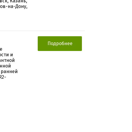
вск, Казань,
тов-на-Дону,
Подробнее
е
ости и
антной
инной
 ранней
R2-