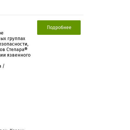
Подробнее
ое
ых группах
езопасности,
ов Стелара®
ии язвенного
 /