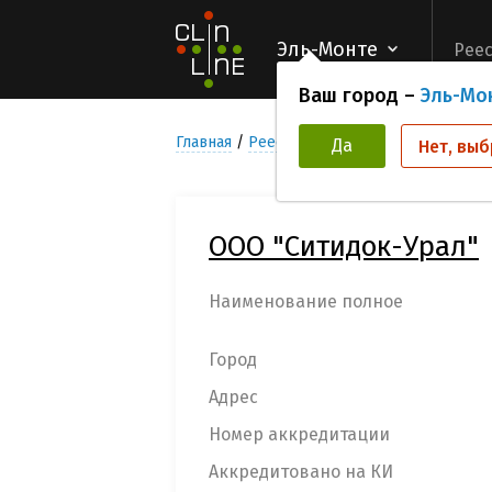
Эль-Монте
Реес
Ваш город –
Эль-Мо
Главная
Реестр Медицинских учреждени
Да
Нет, выб
ООО "Ситидок-Урал"
Наименование полное
Город
Адрес
Номер аккредитации
Аккредитовано на КИ