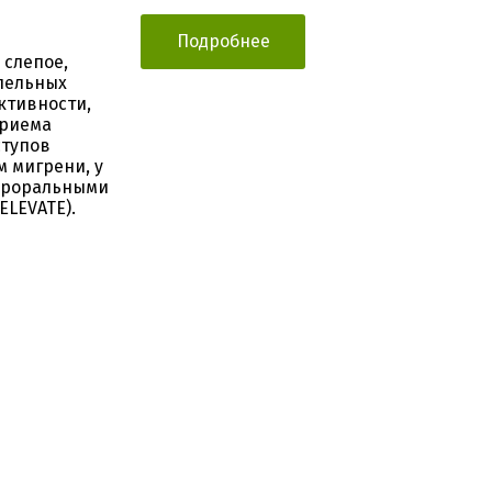
Подробнее
 слепое,
лельных
ктивности,
приема
ступов
 мигрени, у
ероральными
ELEVATE).