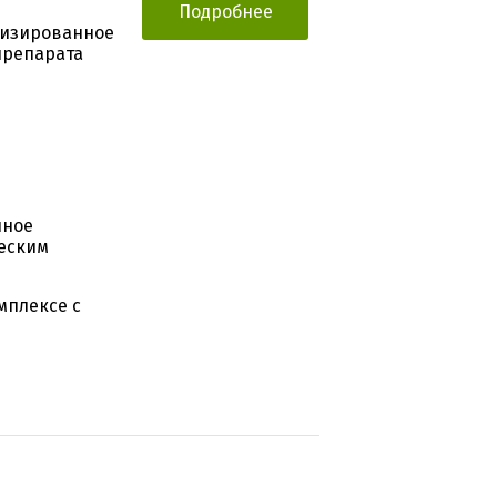
Подробнее
мизированное
препарата
нное
еским
мплексе с