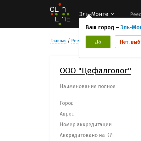
Эль-Монте
Реес
Ваш город –
Эль-Мо
Главная
Реестр Медицинских учреждени
Да
Нет, выб
ООО "Цефалголог"
Наименование полное
Город
Адрес
Номер аккредитации
Аккредитовано на КИ