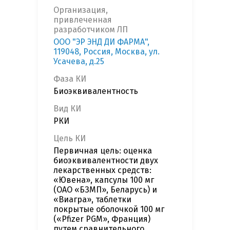
Организация,
привлеченная
разработчиком ЛП
ООО "ЭР ЭНД ДИ ФАРМА",
119048, Россия, Москва, ул.
Усачева, д.25
Фаза КИ
Биоэквивалентность
Вид КИ
РКИ
Цель КИ
Первичная цель: оценка
биоэквивалентности двух
лекарственных средств:
«Ювена», капсулы 100 мг
(ОАО «БЗМП», Беларусь) и
«Виагра», таблетки
покрытые оболочкой 100 мг
(«Pfizer PGM», Франция)
путем сравнительного