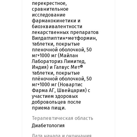
перекрестное,
сравнительное
исследование
фармакокинетики и
биоэквивалентности
лекарственных препаратов
Вилдаглиптин+метформин,
таблетки, покрытые
пленочной оболочкой, 50
мг+1000 мг (Майлан
Лабораториз Лимитед,
Индия) и Галвус Мет®
таблетки, покрытые
плёночной оболочкой, 50
мг+1000 мг (Новартис
Фарма АГ, Швейцария) с
участием здоровых
добровольцев после
приема пищи.
Терапевтическая область
Диабетология
Дата начала и окончания