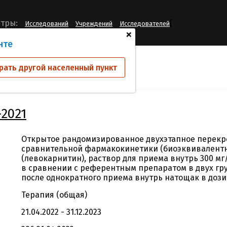
[
тры:
Исследований
Учреждений
Исследователей
+
нте
ий
LEV-BE-SOL-2021
рать другой населенный пункт
-2021
Открытое рандомизированное двухэтапное перекр
сравнительной фармакокинетики (биоэквивалентн
(левокарнитин), раствор для приема внутрь 300 м
в сравнении с референтным препаратом в двух гр
после однократного приема внутрь натощак в дози
Терапия (общая)
21.04.2022 - 31.12.2023