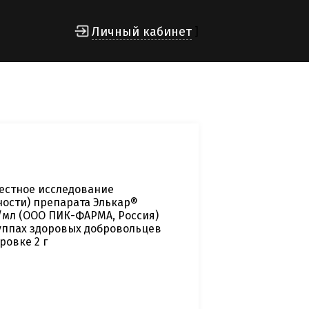
Личный кабинет
]
естное исследование
ости) препарата Элькар®
г/мл (ООО ПИК-ФАРМА, Россия)
уппах здоровых добровольцев
ровке 2 г