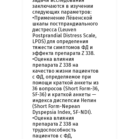
задачи исследования
заключаются в изучении
следующих параметров:
•Применение Лёвенской
шкалы постпрандиального
дистресса (Leuven
Postprandial Distress Scale,
LPDS) для определения
тяжести симптомов ФД и
эффекта препарата Z 338.
•Оценка влияния
препарата Z 338 на
качество жизни пациентов
с ФД, определяемое при
помощи краткой анкеты из
36 вопросов (Short Form-36,
SF-36) и краткой анкеты —
индекса диспепсии Непин
(Short Form-Nepean
Dyspepsia Index, SF-NDI).
•Оценка влияния
препарата Z 338 на
трудоспособность
пациентов с ФД,