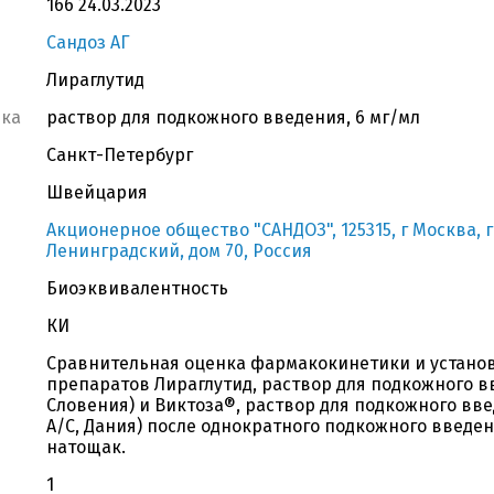
166 24.03.2023
Сандоз АГ
Лираглутид
вка
раствор для подкожного введения, 6 мг/мл
Санкт-Петербург
Швейцария
Акционерное общество "САНДОЗ", 125315, г Москва, г
Ленинградский, дом 70, Россия
Биоэквивалентность
КИ
Сравнительная оценка фармакокинетики и устано
препаратов Лираглутид, раствор для подкожного вве
Словения) и Виктоза®, раствор для подкожного вве
А/С, Дания) после однократного подкожного введ
натощак.
1