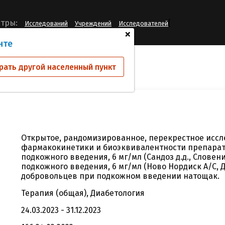
[
тры:
Исследований
Учреждений
Исследователей
+
нте
ий
SAN-0766
рать другой населенный пункт
Открытое, рандомизированное, перекрестное исс
фармакокинетики и биоэквивалентности препарато
подкожного введения, 6 мг/мл (Сандоз д.д., Словени
подкожного введения, 6 мг/мл (Ново Нордиск А/С, 
добровольцев при подкожном введении натощак.
Терапия (общая), Диабетология
24.03.2023 - 31.12.2023