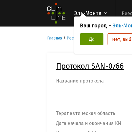
Эль-Монте
Реес
Ваш город –
Эль-Мо
Главная
Реестр Клинических исследован
Да
Нет, выб
Протокол SAN-0766
Название протокола
Терапевтическая область
Дата начала и окончания КИ