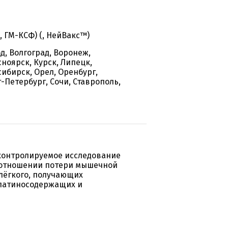
, ГМ-КСФ) (, НейВакс™)
д, Волгоград, Воронеж,
сноярск, Курск, Липецк,
ибирск, Орел, Оренбург,
-Петербург, Сочи, Ставрополь,
контролируемое исследование
в отношении потери мышечной
лёгкого, получающих
латиносодержащих и