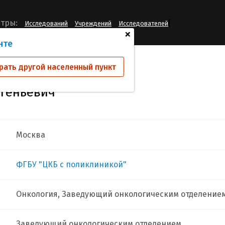
[
тры:
Исследований
Учреждений
Исследователей
+
нте
стов Владимир Евгеньевич
рать другой населенный пункт
вгеньевич
Москва
ФГБУ "ЦКБ с поликлиникой"
Онкология, Заведующий онкологическим отделение
Заведующий онкологическим отделением