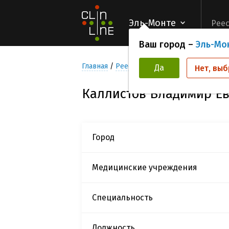
Эль-Монте
Реес
Ваш город –
Эль-Мо
Главная
Реестр Исследователей
Калли
Да
Нет, выб
Каллистов Владимир Е
Город
Медицинские учреждения
Специальность
Должность