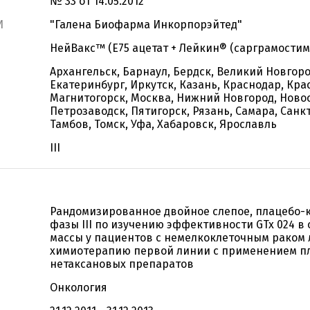
№ 33 от 14.05.2012
И
"Галена Биофарма Инкорпорэйтед"
НейВакс™ (E75 ацетат + Лейкин® (сарграмостим
Архангельск, Барнаул, Бердск, Великий Новгоро
Екатеринбург, Иркутск, Казань, Краснодар, Кра
Магнитогорск, Москва, Нижний Новгород, Новос
Петрозаводск, Пятигорск, Рязань, Самара, Санкт
Тамбов, Томск, Уфа, Хабаровск, Ярославль
III
Рандомизированное двойное слепое, плацебо-
фазы III по изучению эффективности GTx 024 
массы у пациентов с немелкоклеточным раком 
химиотерапию первой линии с применением п
нетаксановых препаратов
Онкология