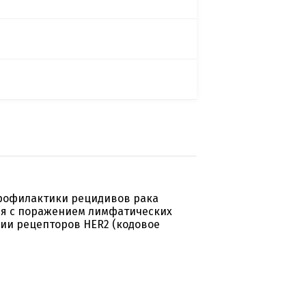
рофилактики рецидивов рака
ия с поражением лимфатических
сии рецепторов HER2 (кодовое