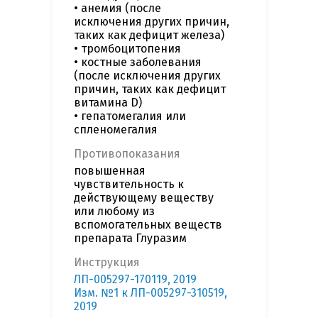
• анемия (после
исключения других причин,
таких как дефицит железа)
• тромбоцитопения
• костные заболевания
(после исключения других
причин, таких как дефицит
витамина D)
• гепатомегалия или
спленомегалия
Противопоказания
повышенная
чувствительность к
действующему веществу
или любому из
вспомогательных веществ
препарата Глуразим
Инструкция
ЛП-005297-170119, 2019
Изм. №1 к ЛП-005297-310519,
2019