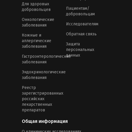
Для здоровых
Пациентам/
добровольцев
добровольцам
Онкологические
Исследователям
заболевания
Обратная связь
Кожные и
аллергические
Защита
заболевания
персональных
данных
Гастроэнтерологические
заболевания
Эндокринологические
заболевания
Реестр
зарегистрированных
российских
лекарственных
препаратов
Общая информация
О клинических исследованиях