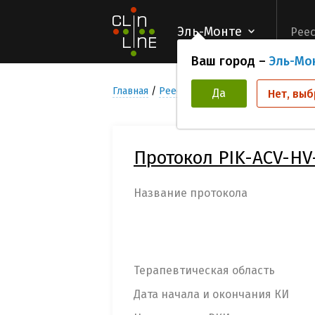
Эль-Монте
Реес
Ваш город –
Эль-Мо
Главная
Реестр Клинических исследован
Да
Нет, выб
Протокол PIK-ACV-HV
Название протокола
Терапевтическая область
Дата начала и окончания КИ