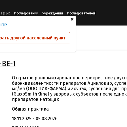
[
тры:
Исследований
Учреждений
Исследователей
+
нте
ий
PIK-ACV-HV-BE-1
рать другой населенный пункт
-BE-1
Открытое рандомизированное перекрестное двухп
биоэквивалентности препаратов Ацикловир, суспен
мг/мл (ООО ПИК-ФАРМА) и Zovirax, суспензия для пр
(GlaxoSmithKline) у здоровых субъектов после одно
препаратов натощак
Общая практика
18.11.2025 - 05.08.2026