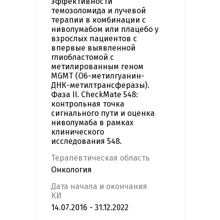
эффективности
темозоломида и лучевой
терапии в комбинации с
ниволумабом или плацебо у
взрослых пациентов с
впервые выявленной
глиобластомой с
метилированным геном
MGMT (О6-метилгуанин-
ДНК-метилтрансферазы).
Фаза II. CheckMate 548:
контрольная точка
сигнального пути и оценка
ниволумаба в рамках
клинического
исследования 548.
Терапевтическая область
Онкология
Дата начала и окончания
КИ
14.07.2016 - 31.12.2022