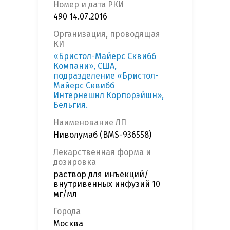
Номер и дата РКИ
490 14.07.2016
Организация, проводящая
КИ
«Бристол-Майерс Сквибб
Компани», США,
подразделение «Бристол-
Майерс Сквибб
Интернешнл Корпорэйшн»,
Бельгия.
Наименование ЛП
Ниволумаб (BMS-936558)
Лекарственная форма и
дозировка
раствор для инъекций/
внутривенных инфузий 10
мг/мл
Города
Москва