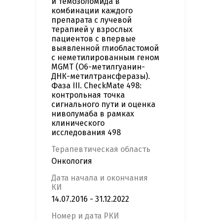
и темозоломида в
комбинации каждого
препарата с лучевой
терапией у взрослых
пациентов с впервые
выявленной глиобластомой
с неметилированным геном
MGMT (О6-метилгуанин-
ДНК-метилтрансферазы).
Фаза III. CheckMate 498:
контрольная точка
сигнального пути и оценка
ниволумаба в рамках
клинического
исследования 498
Терапевтическая область
Онкология
Дата начала и окончания
КИ
14.07.2016 - 31.12.2022
Номер и дата РКИ