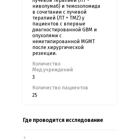
лучевой терапией (ЛТ +
ниволумаб) и темозоломида
в сочетании с лучевой
терапией (ЛТ + TMZ) у
пациентов с впервые
диагностированной GBM и
опухолями с
неметилированной MGMT
после хирургической
резекции.
Количество
Мед.учреждений
3
Количество пациентов
25
Где проводится исследование
1