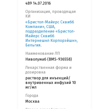
489 14.07.2016
Организация, проводящая
КИ
«Бристол-Майерс Сквибб
Компани», США,
подразделение «Бристол-
Майерс Сквибб
Интернешнл Корпорэйшн»,
Бельгия.
Наименование ЛП
Ниволумаб (BMS-936558)
Лекарственная форма и
дозировка
раствор для инъекций/
внутривенных инфузий 10
мг/мл
Города
Москва