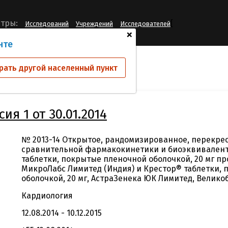
[
тры:
Исследований
Учреждений
Исследователей
+
нте
ий
2013-14 Версия 1 от 30.01.2014
рать другой населенный пункт
ия 1 от 30.01.2014
№ 2013-14 Открытое, рандомизированное, перекре
сравнительной фармакокинетики и биоэквивален
таблетки, покрытые пленочной оболочкой, 20 мг п
МикроЛабс Лимитед (Индия) и Крестор® таблетки,
оболочкой, 20 мг, АстраЗенека ЮК Лимитед, Велико
Кардиология
12.08.2014 - 10.12.2015