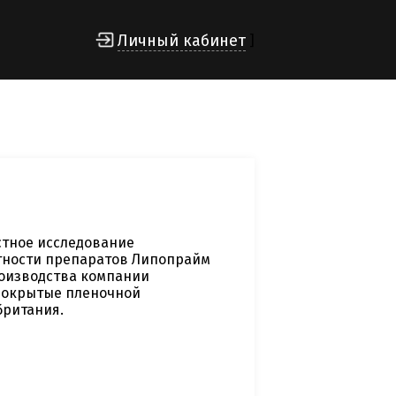
Личный кабинет
]
стное исследование
тности препаратов Липопрайм
роизводства компании
 покрытые пленочной
британия.