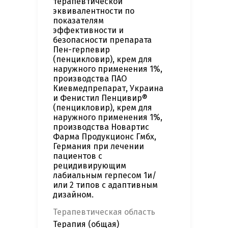
терапевтической
эквивалентности по
показателям
эффективности и
безопасности препарата
Пен-герпевир
(пенцикловир), крем для
наружного применения 1%,
производства ПАО
Киевмедпрепарат, Украина
и Фенистил Пенцивир®
(пенцикловир), крем для
наружного применения 1%,
производства Новартис
Фарма Продукционс Гмбх,
Германия при лечении
пациентов с
рецидивирующим
лабиальным герпесом 1и/
или 2 типов c адаптивным
дизайном.
Терапевтическая область
Терапия (общая)