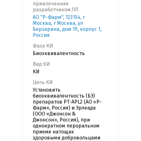
привлеченная
разработчиком ЛП
АО "Р-Фарм", 123154, г
Москва, г Москва, ул
Берзарина, дом 19, корпус 1,
Россия
Фаза КИ
Биоэквивалентность
Вид КИ
КИ
Цель КИ
Установить
биоэквивалентность (БЭ)
препаратов PT-APL2 (АО «Р-
Фарм», Россия) и Эрлеада
(ООО «Джонсон &
Джонсон», Россия), при
однократном пероральном
приеме натощак
здоровыми добровольцами