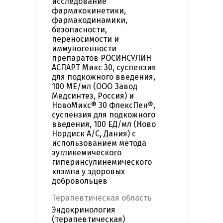
исследование
фармакокинетики,
фармакодинамики,
безопасности,
переносимости и
иммуногенности
препаратов РОСИНСУЛИН
АСПАРТ Микс 30, суспензия
для подкожного введения,
100 МЕ/мл (ООО Завод
Медсинтез, Россия) и
НовоМикс® 30 ФлексПен®,
суспензия для подкожного
введения, 100 ЕД/мл (Ново
Нордиск А/С, Дания) с
использованием метода
эугликемического
гиперинсулинемического
клэмпа у здоровых
добровольцев
Терапевтическая область
Эндокринология
(терапевтическая)