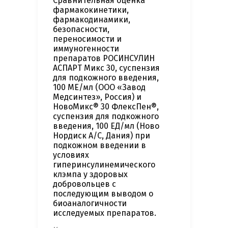
Сравнительная оценка
фармакокинетики,
фармакодинамики,
безопасности,
переносимости и
иммуногенности
препаратов РОСИНСУЛИН
АСПАРТ Микс 30, суспензия
для подкожного введения,
100 МЕ/мл (ООО «Завод
Медсинтез», Россия) и
НовоМикс® 30 ФлексПен®,
суспензия для подкожного
введения, 100 ЕД/мл (Ново
Нордиск А/С, Дания) при
подкожном введении в
условиях
гиперинсулинемического
клэмпа у здоровых
добровольцев с
последующим выводом о
биоаналогичности
исследуемых препаратов.