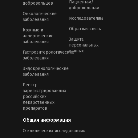
Пациентам/
добровольцев
добровольцам
Онкологические
Исследователям
заболевания
Обратная связь
Кожные и
аллергические
Защита
заболевания
персональных
данных
Гастроэнтерологические
заболевания
Эндокринологические
заболевания
Реестр
зарегистрированных
российских
лекарственных
препаратов
Общая информация
О клинических исследованиях