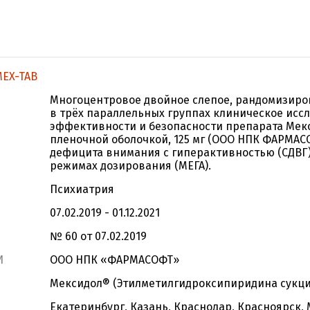
EX-TAB
Многоцентровое двойное слепое, рандомизиро
в трёх параллельных группах клиническое исс
эффективности и безопасности препарата Мек
пленочной оболочкой, 125 мг (ООО НПК ФАРМАС
дефицита внимания с гиперактивностью (СДВГ) 
режимах дозирования (МЕГА).
Психиатрия
07.02.2019 - 01.12.2021
№ 60 от 07.02.2019
И
ООО НПК «ФАРМАСОФТ»
Мексидол® (Этилметилгидроксипиридина сукци
Екатеринбург, Казань, Краснодар, Красноярск,