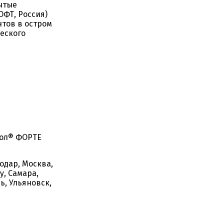
ытые
ОФТ, Россия)
тов в остром
еского
дол® ФОРТЕ
одар, Москва,
у, Самара,
ь, Ульяновск,