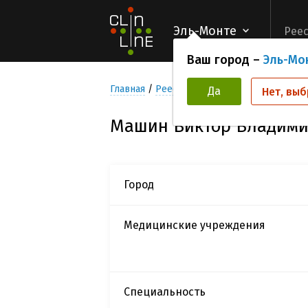
Эль-Монте
Реес
Ваш город –
Эль-Мо
Главная
Реестр Исследователей
Машин
Да
Нет, выб
Машин Виктор Владим
Город
Медицинские учреждения
Специальность