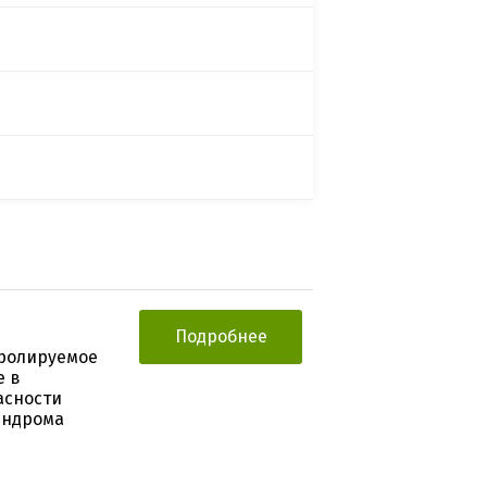
Подробнее
тролируемое
е в
асности
индрома