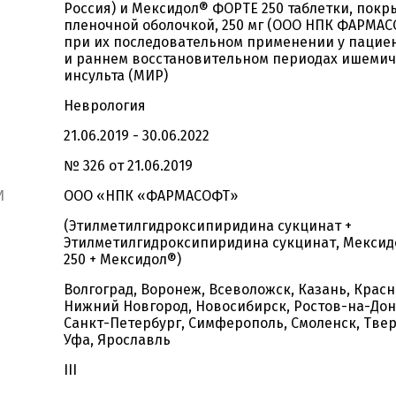
Россия) и Мексидол® ФОРТЕ 250 таблетки, покр
пленочной оболочкой, 250 мг (ООО НПК ФАРМАС
при их последовательном применении у пациен
и раннем восстановительном периодах ишемич
инсульта (МИР)
Неврология
21.06.2019 - 30.06.2022
№ 326 от 21.06.2019
И
ООО «НПК «ФАРМАСОФТ»
(Этилметилгидроксипиридина сукцинат +
Этилметилгидроксипиридина сукцинат, Мекси
250 + Мексидол®)
Волгоград, Воронеж, Всеволожск, Казань, Красн
Нижний Новгород, Новосибирск, Ростов-на-Дон
Санкт-Петербург, Симферополь, Смоленск, Твер
Уфа, Ярославль
III