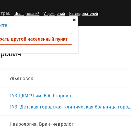
[
тры:
Исследований
Учреждений
Исследователей
+
нте
 Виктор Владимирович
рать другой населенный пункт
ирович
Ульяновск
ГУЗ ЦКМСЧ им. В.А. Егорова
ГУЗ "Детская городская клиническая больница город
Неврология, Врач-невролог