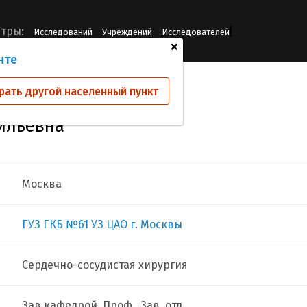
[
тры:
Исследований
Учреждений
Исследователей
+
нте
ова Наталья Васильевна
рать другой населенный пункт
ильевна
Москва
ГУЗ ГКБ №61 УЗ ЦАО г. Москвы
Сердечно-сосудистая хирургия
Зав.кафедрой, Проф., Зав. отд.