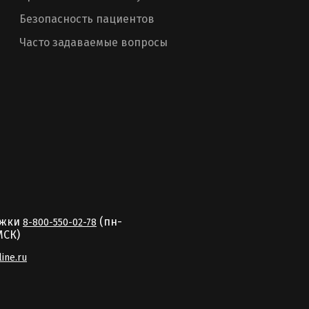
Безопасность пациентов
Часто задаваемые вопросы
ржки
(пн-
8-800-550-02-78
MCК)
line.ru