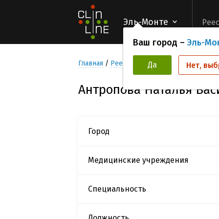
Эль-Монте
Реес
Ваш город –
Эль-Мо
Главная
Реестр Исследователей
Антроп
Да
Нет, выб
Антропова Наталья Вас
Город
Медицинские учреждения
Специальность
Должность