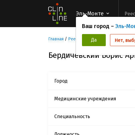
Эль-Монте
Реес
Ваш город –
Эль-Мо
Главная
Реестр Исследователей
Берди
Да
Нет, выб
Бердичевский Борис Ар
Город
Медицинские учреждения
Специальность
Должность