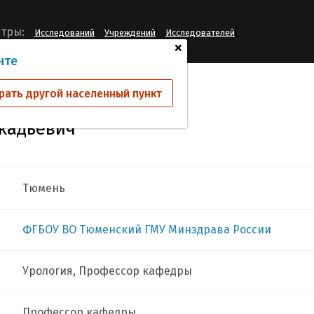
[
тры:
Исследований
Учреждений
Исследователей
+
нте
чевский Борис Аркадьевич
рать другой населенный пункт
кадьевич
Тюмень
ФГБОУ ВО Тюменский ГМУ Минздрава России
Урология, Профессор кафедры
Профессор кафедры