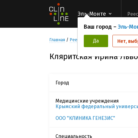
Эль-Монте
Реес
Ваш город –
Эль-Мо
Главная
Реестр Исследователей
Кляри
Да
Нет, выб
Кляритская Ирина Льв
Город
Медицинские учреждения
Крымский федеральный университе
ООО "КЛИНИКА ГЕНЕЗИС"
Специальность