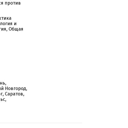
ся против
ктика
логия и
гия, Общая
нь,
ий Новгород,
г, Саратов,
ьс,