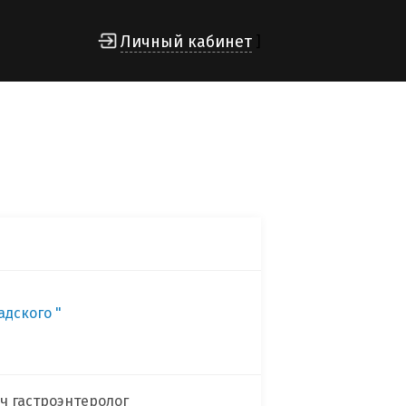
Личный кабинет
]
дского "
ач гастроэнтеролог