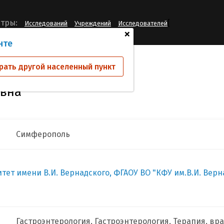
[
тры:
Исследований
Учреждений
Исследователей
+
нте
тская Ирина Львовна
рать другой населенный пункт
овна
Симферополь
т имени В.И. Вернадского, ФГАОУ ВО "КФУ им.В.И. Верна
Гастроэнтерология, Гастроэнтерология, Терапия, вр