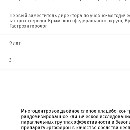
Первый заместитель директора по учебно-методиче
гастроэнтеролог Крымского федерального округа, Вр
Гастроэнтеролог
9 лет
3
Многоцентровое двойное слепое плацебо-кон
рандомизированное клиническое исследовани
параллельных группах эффективности и безоп
препарата Эргоферон в качестве средства не