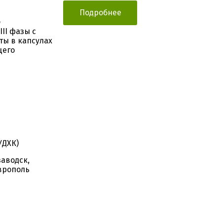
Подробнее
-
II фазы с
ты в капсулах
щего
УДХК)
заводск,
аврополь