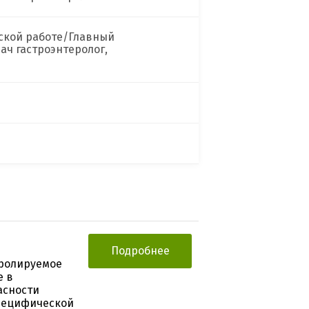
ской работе/Главный
ач гастроэнтеролог,
Подробнее
тролируемое
е в
асности
специфической