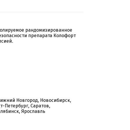
ролируемое рандомизированное
езопасности препарата Колофорт
псией.
Нижний Новгород, Новосибирск,
кт-Петербург, Саратов,
елябинск, Ярославль