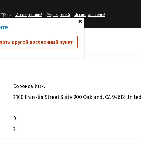
[
тры:
Исследований
Учреждений
Исследователей
+
нте
 КИО
Серекса Инк.
рать другой населенный пункт
Серекса Инк.
2100 Franklin Street Suite 900 Oakland, CA 94612 Unite
0
2