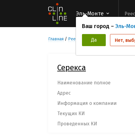
Эль-Монте
Реес
Ваш город –
Эль-Мо
Главная
Реестр компаний организаторов
Да
Нет, выб
Серекса
Наименование полное
Адрес
Информация о компании
Текущих КИ
Проведенных КИ