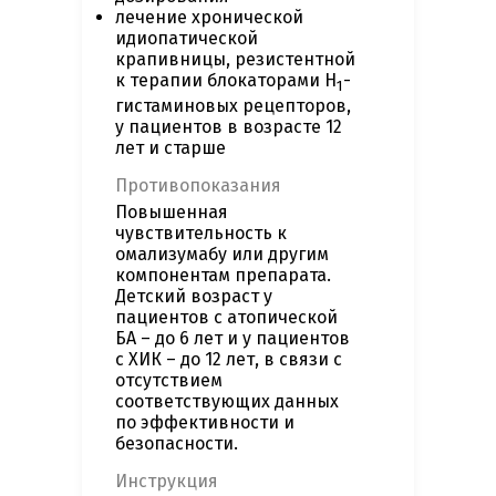
лечение хронической
идиопатической
крапивницы, резистентной
к терапии блокаторами Н
-
1
гистаминовых рецепторов,
у пациентов в возрасте 12
лет и старше
Противопоказания
Повышенная
чувствительность к
омализумабу или другим
компонентам препарата.
Детский возраст у
пациентов с атопической
БА – до 6 лет и у пациентов
с ХИК – до 12 лет, в связи с
отсутствием
соответствующих данных
по эффективности и
безопасности.
Инструкция