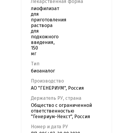
Лекарственная форма
информацию
лиофилизат
для
приготовления
раствора
для
подкожного
введения,
150
мг
Тип
биоаналог
Производство
АО "ГЕНЕРИУМ", Россия
Держатель РУ, страна
Общество с ограниченной
ответственностью
"Генериум-Некст", Россия
Номер и дата РУ