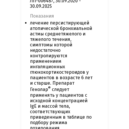
ЛП-006487, 30.09.2020 -
30.09.2025
Показания
лечение персистирующей
атопической бронхиальной
астмы среднетяжелого и
тяжелого течения,
симптомы которой
недостаточно
контролируются
применением
ингаляционных
глюкокортикостероидов у
пациентов в возрасте 6 лет
и старше. Препарат
®
Генолар
следует
применять у пациентов с
исходной концентрацией
IgE и массой тела,
соответствующих
приведенным в таблице по
подбору режима
дозирования