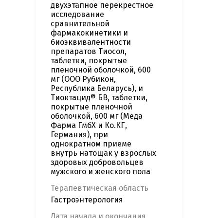
двухэтапное перекрестное
исследование
сравнительной
фармакокинетики и
биоэквивалентности
препаратов Тиосол,
таблетки, покрытые
пленочной оболочкой, 600
мг (ООО Рубикон,
Республика Беларусь), и
Тиоктацид® БВ, таблетки,
покрытые пленочной
оболочкой, 600 мг (Меда
Фарма ГмбХ и Ко.КГ,
Германия), при
однократном приеме
внутрь натощак у взрослых
здоровых добровольцев
мужского и женского пола
Терапевтическая область
Гастроэнтерология
Дата начала и окончания