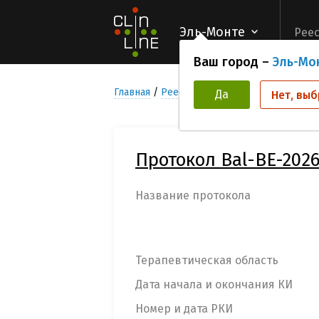
Эль-Монте
Реес
Ваш город –
Эль-Мо
Главная
Реестр Клинических исследован
Да
Нет, выб
Протокол Bal-BE-202
Название протокола
Терапевтическая область
Дата начала и окончания КИ
Номер и дата РКИ