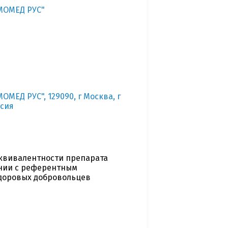
МОМЕД РУС"
МЕД РУС", 129090, г Москва, г
ссия
квивалентности препарата
ении с референтным
здоровых добровольцев