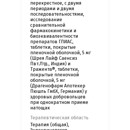
перекрестное, с двумя
периодами и двумя
последовательностями,
исследование
сравнительной
фармакокинетики и
биоэквивалентности
препаратов ГЛИАС,
таблетки, покрытые
пленочной оболочкой, 5 мг
(Шрея Лайф Саенсиз
Пвт.Лтд., Индия) и
Тражента®, таблетки,
покрытые пленочной
оболочкой, 5 мг
(Драгенофарм Апотекер
Пюшль ГмбХ, Германия) у
здоровых добровольцев
при однократном приеме
натощак
Терапевтическая область
Терапия (общая),