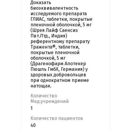
Доказать
биоэквивалентность
исследуемого препарата
ГЛИАС, таблетки, покрытые
пленочной оболочкой, 5 мг
(Шрея Лайф Саенсиз
Пвт.Лтд., Индия)
референтному препарату
Тражента®, таблетки,
покрытые пленочной
оболочкой, 5 мг
(Драгенофарм Апотекер
Пюшль ГмбХ, Германия) у
здоровых добровольцев
при однократном приеме
натощак.
Количество
Мед.учреждений
1
Количество пациентов
40