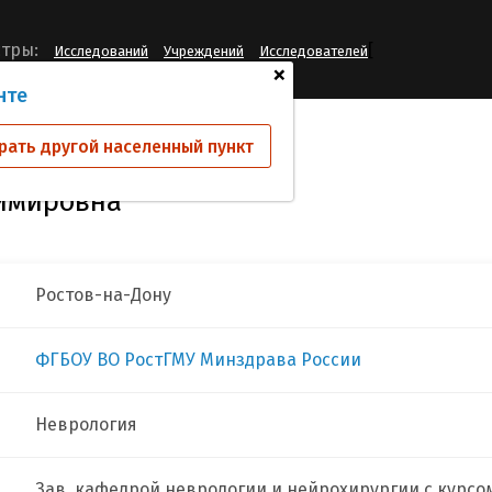
[
тры:
Исследований
Учреждений
Исследователей
+
нте
кова Ирина Владимировна
рать другой населенный пункт
имировна
Ростов-на-Дону
ФГБОУ ВО РостГМУ Минздрава России
Неврология
Зав. кафедрой неврологии и нейрохирургии с курс