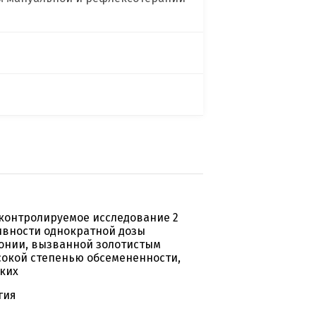
контролируемое исследование 2
ивности однократной дозы
онии, вызванной золотистым
сокой степенью обсемененности,
ких
гия