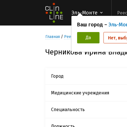
Эль-Монте
Реес
Ваш город –
Эль-Мо
Главная
Реестр Исследователей
Черни
Да
Нет, выб
Черникова Ирина Влад
Город
Медицинские учреждения
Специальность
Должность