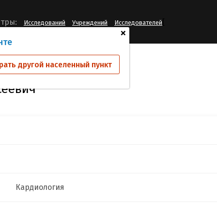
[
тры:
Исследований
Учреждений
Исследователей
+
нте
нко Михаил Алексеевич
рать другой населенный пункт
сеевич
Кардиология