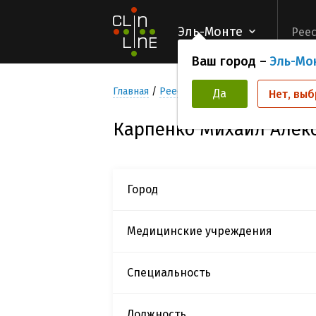
Эль-Монте
Реес
Ваш город –
Эль-Мо
Главная
Реестр Исследователей
Карпе
Да
Нет, выб
Карпенко Михаил Алек
Город
Медицинские учреждения
Специальность
Должность